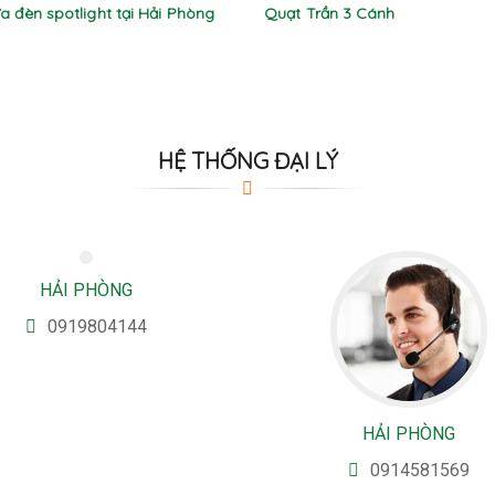
a đèn spotlight tại Hải Phòng
Quạt Trần 3 Cánh
HỆ THỐNG ĐẠI LÝ
HẢI PHÒNG
0919804144
HẢI PHÒNG
0914581569