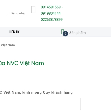
0914581569 -
Đăng nhập
0919804144
02253878899
N
LIÊN HỆ
Sản phẩm
0
C Việt Nam
Của NVC Việt Nam
VC Việt Nam, kính mong Quý khách hàng