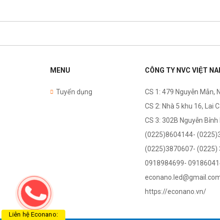
MENU
CÔNG TY NVC VIỆT N
Tuyển dụng
CS 1: 479 Nguyễn Mẫn, 
CS 2: Nhà 5 khu 16, Lai 
CS 3: 302B Nguyễn Bỉnh
(0225)8604144- (0225)
(0225)3870607- (0225)
0918984699- 09186041
econano.led@gmail.co
https://econano.vn/
Liên hệ Econano: