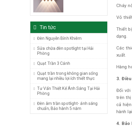
Cháy n
Vỏ thiế
Tin tức
Thiết b
dạng.
Đèn Nguyễn Bỉnh Khiêm
Các thi
Sửa chữa đèn spotlight tại Hải
Phòng
xuất.
Quạt Trần 3 Cánh
Hàng hó
Quạt trần trong không gian sống
mang lại nhiều lợi ích thiết thực
3. Điề
Tư Vấn Thiết Kế Ánh Sáng Tại Hải
Đối với
Phòng
trên th
Đèn âm trần spotlight- ánh sáng
cả hiện
chuẩn, Bảo hành 5 năm
hành lạ
4. Bảo