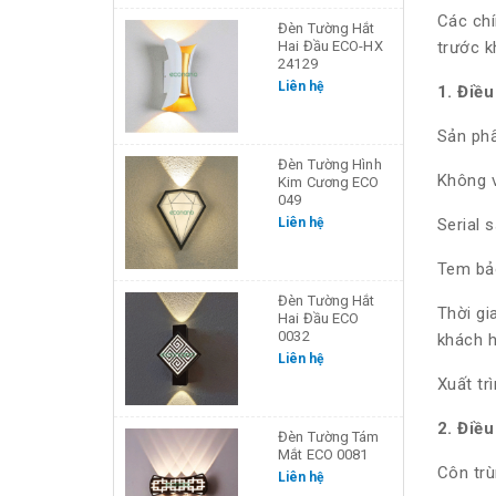
Các chí
Đèn Tường Hắt
Hai Đầu ECO-HX
trước k
24129
Liên hệ
1. Điề
Sản phẩ
Đèn Tường Hình
Không v
Kim Cương ECO
049
Liên hệ
Serial 
Tem bảo
Đèn Tường Hắt
Thời gi
Hai Đầu ECO
0032
khách h
Liên hệ
Xuất tr
2. Điề
Đèn Tường Tám
Mắt ECO 0081
Côn trù
Liên hệ