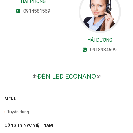
HẢI PHÒNG
0914581569
HẢI DƯƠNG
0918984699
ĐÈN LED ECONANO
MENU
Tuyển dụng
CÔNG TY NVC VIỆT NAM