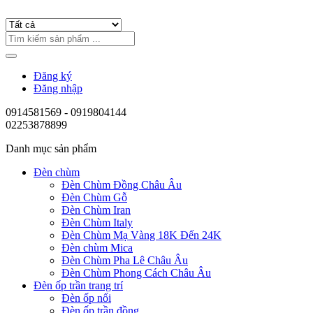
Đăng ký
Đăng nhập
0914581569 - 0919804144
02253878899
Danh mục sản phẩm
Đèn chùm
Đèn Chùm Đồng Châu Âu
Đèn Chùm Gỗ
Đèn Chùm Iran
Đèn Chùm Italy
Đèn Chùm Mạ Vàng 18K Đến 24K
Đèn chùm Mica
Đèn Chùm Pha Lê Châu Âu
Đèn Chùm Phong Cách Châu Âu
Đèn ốp trần trang trí
Đèn ốp nổi
Đèn ốp trần đồng