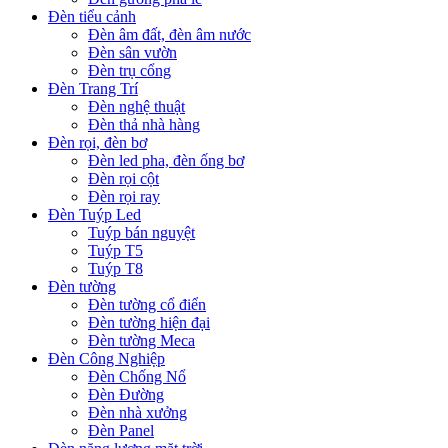
Đèn tiểu cảnh
Đèn âm đất, đèn âm nước
Đèn sân vườn
Đèn trụ cổng
Đèn Trang Trí
Đèn nghệ thuật
Đèn thả nhà hàng
Đèn rọi, đèn bơ
Đèn led pha, đèn ống bơ
Đèn rọi cột
Đèn rọi ray
Đèn Tuýp Led
Tuýp bán nguyệt
Tuýp T5
Tuýp T8
Đèn tường
Đèn tường cổ điển
Đèn tường hiện đại
Đèn tường Meca
Đèn Công Nghiệp
Đèn Chống Nổ
Đèn Đường
Đèn nhà xưởng
Đèn Panel