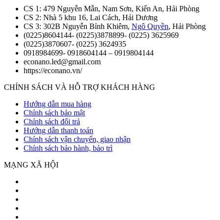
CS 1: 479 Nguyễn Mẫn, Nam Sơn, Kiến An, Hải Phòng
CS 2: Nhà 5 khu 16, Lai Cách, Hải Dương
CS 3: 302B Nguyễn Bỉnh Khiêm,
Ngô Quyền
, Hải Phòng
(0225)8604144- (0225)3878899- (0225) 3625969
(0225)3870607- (0225) 3624935
0918984699- 0918604144 – 0919804144
econano.led@gmail.com
https://econano.vn/
CHÍNH SÁCH VÀ HỖ TRỢ KHÁCH HÀNG
Hướng dẫn mua hàng
Chính sách bảo mật
Chính sách đổi trả
Hướng dẫn thanh toán
Chính sách vận chuyển, giao nhận
Chính sách bảo hành, bảo trì
MẠNG XÃ HỘI