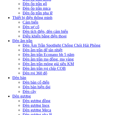
Đèn ốp trần gỗ
Đèn ốp trần mica
Đèn ốp trần pha lê
Thiết bị điện thông minh
Cảm biến
Đèn sự cố
Đèn tích điện, đèn cảm biến
Điều khiển bằng điện thoại
Đèn âm trần
Đèn Âm Trần Spotlight Chống Chói Hải Phòng
Đèn âm trần đế tản nhiệt
Đèn âm trần Econano bh 5 năm
Đèn âm trần mạ đồng, mạ vàng
Đèn âm trần mỏng giá siêu KM
Đèn âm trần rọi chíp COB
Đèn rọi 360 độ
Đèn bàn
Đèn bàn cổ điển
Đèn bàn hiện đại
Đèn cây
Đèn gương
Đèn gương đồng
Đèn gương Inox
Đèn gương Meca
Đèn gương pha lê