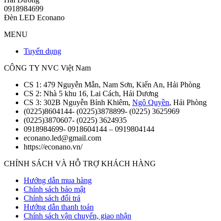
0918984699
Đèn LED Econano
MENU
Tuyển dụng
CÔNG TY NVC Việt Nam
CS 1: 479 Nguyễn Mẫn, Nam Sơn, Kiến An, Hải Phòng
CS 2: Nhà 5 khu 16, Lai Cách, Hải Dương
CS 3: 302B Nguyễn Bỉnh Khiêm,
Ngô Quyền
, Hải Phòng
(0225)8604144- (0225)3878899- (0225) 3625969
(0225)3870607- (0225) 3624935
0918984699- 0918604144 – 0919804144
econano.led@gmail.com
https://econano.vn/
CHÍNH SÁCH VÀ HỖ TRỢ KHÁCH HÀNG
Hướng dẫn mua hàng
Chính sách bảo mật
Chính sách đổi trả
Hướng dẫn thanh toán
Chính sách vận chuyển, giao nhận