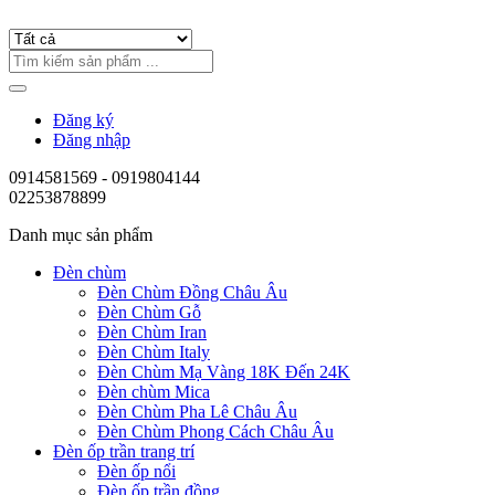
Đăng ký
Đăng nhập
0914581569 - 0919804144
02253878899
Danh mục sản phẩm
Đèn chùm
Đèn Chùm Đồng Châu Âu
Đèn Chùm Gỗ
Đèn Chùm Iran
Đèn Chùm Italy
Đèn Chùm Mạ Vàng 18K Đến 24K
Đèn chùm Mica
Đèn Chùm Pha Lê Châu Âu
Đèn Chùm Phong Cách Châu Âu
Đèn ốp trần trang trí
Đèn ốp nổi
Đèn ốp trần đồng