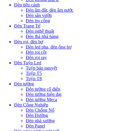
Đèn tiểu cảnh
Đèn âm đất, đèn âm nước
Đèn sân vườn
Đèn trụ cổng
Đèn Trang Trí
Đèn nghệ thuật
Đèn thả nhà hàng
Đèn rọi, đèn bơ
Đèn led pha, đèn ống bơ
Đèn rọi cột
Đèn rọi ray
Đèn Tuýp Led
Tuýp bán nguyệt
Tuýp T5
Tuýp T8
Đèn tường
Đèn tường cổ điển
Đèn tường hiện đại
Đèn tường Meca
Đèn Công Nghiệp
Đèn Chống Nổ
Đèn Đường
Đèn nhà xưởng
Đèn Panel