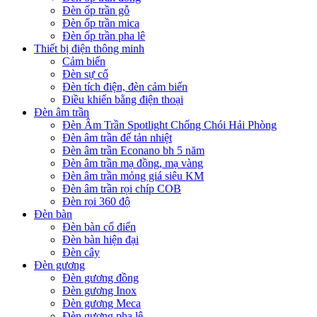
Đèn ốp trần gỗ
Đèn ốp trần mica
Đèn ốp trần pha lê
Thiết bị điện thông minh
Cảm biến
Đèn sự cố
Đèn tích điện, đèn cảm biến
Điều khiển bằng điện thoại
Đèn âm trần
Đèn Âm Trần Spotlight Chống Chói Hải Phòng
Đèn âm trần đế tản nhiệt
Đèn âm trần Econano bh 5 năm
Đèn âm trần mạ đồng, mạ vàng
Đèn âm trần mỏng giá siêu KM
Đèn âm trần rọi chíp COB
Đèn rọi 360 độ
Đèn bàn
Đèn bàn cổ điển
Đèn bàn hiện đại
Đèn cây
Đèn gương
Đèn gương đồng
Đèn gương Inox
Đèn gương Meca
Đèn gương pha lê