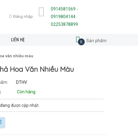
0914581569 -
Đăng nhập
0919804144
02253878899
N
LIÊN HỆ
Sản phẩm
0
hoa văn nhiều màu
hả Hoa Văn Nhiều Màu
hẩm:
DTHV
:
Còn hàng
 đang được cập nhật.
Ệ