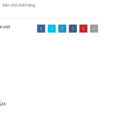
:
Đèn thả nhà hàng
i viết
ẨM