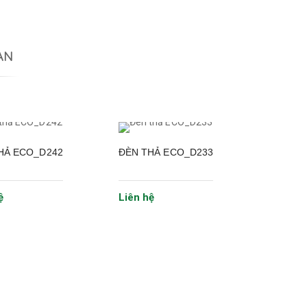
AN
HẢ ECO_D242
ĐÈN THẢ ECO_D233
ệ
Liên hệ