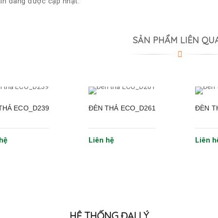
in đang được cập nhật.
SẢN PHẨM LIÊN QU
THẢ ECO_D239
ĐÈN THẢ ECO_D261
ĐÈN T
hệ
Liên hệ
Liên h
HỆ THỐNG ĐẠI LÝ