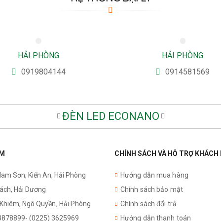
HẢI PHÒNG
HẢI PHÒNG
0919804144
0914581569
ĐÈN LED ECONANO
AM
CHÍNH SÁCH VÀ HỖ TRỢ KHÁCH
Nam Sơn, Kiến An, Hải Phòng
Hướng dẫn mua hàng
Cách, Hải Dương
Chính sách bảo mật
 Khiêm,
Ngô Quyền
, Hải Phòng
Chính sách đổi trả
3878899- (0225) 3625969
Hướng dẫn thanh toán