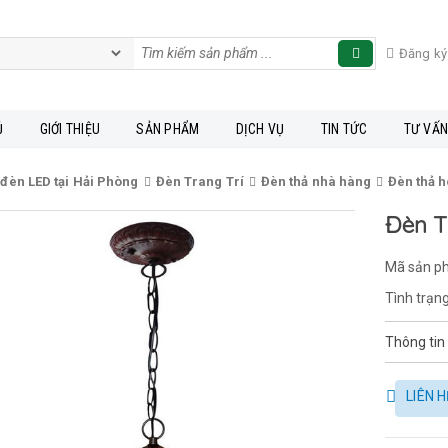
Đăng ký
Ủ
GIỚI THIỆU
SẢN PHẨM
DỊCH VỤ
TIN TỨC
TƯ VẤ
 đèn LED tại Hải Phòng
Đèn Trang Trí
Đèn thả nhà hàng
Đèn thả 
Đèn T
Mã sản p
Tình trạng
Thông tin
LIÊN H